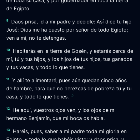
de toda su casa, y por gobernador en toda la tierra
de Egipto.
9
Daos prisa, id a mi padre y decidle: Así dice tu hijo
José: Dios me ha puesto por señor de todo Egipto;
ven a mí, no te detengas.
10
Habitarás en la tierra de Gosén, y estarás cerca de
mí, tú y tus hijos, y los hijos de tus hijos, tus ganados
y tus vacas, y todo lo que tienes.
11
Y allí te alimentaré, pues aún quedan cinco años
de hambre, para que no perezcas de pobreza tú y tu
b
casa, y todo lo que tienes.
12
He aquí, vuestros ojos ven, y los ojos de mi
hermano Benjamín, que mi boca os habla.
13
Haréis, pues, saber a mi padre toda mi gloria en
Egipto, y todo lo que habéis visto; y daos prisa, y