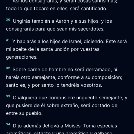
Así los consagrarás, y serán cosas santísimas;
todo lo que tocare en ellos, será santificado.
30
Ungirás también a Aarón y a sus hijos, y los
consagrarás para que sean mis sacerdotes.
31
Y hablarás a los hijos de Israel, diciendo: Este será
mi aceite de la santa unción por vuestras
generaciones.
32
Sobre carne de hombre no será derramado, ni
haréis otro semejante, conforme a su composición;
santo es, y por santo lo tendréis vosotros.
33
Cualquiera que compusiere ungüento semejante, y
que pusiere de él sobre extraño, será cortado de
entre su pueblo.
34
Dijo además Jehová a Moisés: Toma especias
aromáticas, estacte y uña aromática y gálbano