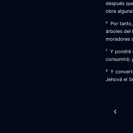
después que
obra alguna
6
Por tanto
árboles del 
moradores d
7
Y pondré 
consumirá; 
8
Y convert
Jehová el S