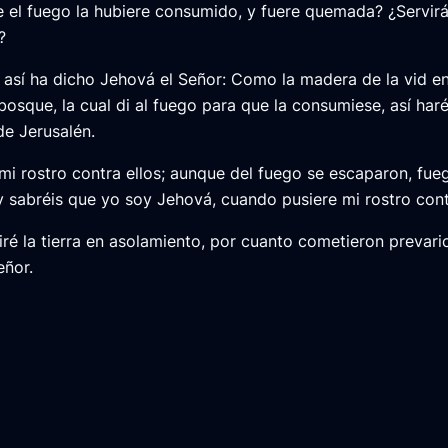
 el fuego la hubiere consumido, y fuere quemada? ¿Servir
?
, así ha dicho Jehová el Señor: Como la madera de la vid en
bosque, la cual di al fuego para que la consumiese, así haré
e Jerusalén.
mi rostro contra ellos; aunque del fuego se escaparon, fue
y sabréis que yo soy Jehová, cuando pusiere mi rostro contr
iré la tierra en asolamiento, por cuanto cometieron prevari
eñor.