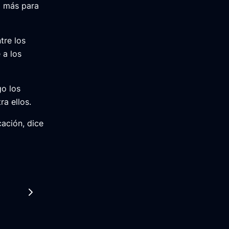
á más para
tre los
 a los
go los
a ellos.
cación, dice