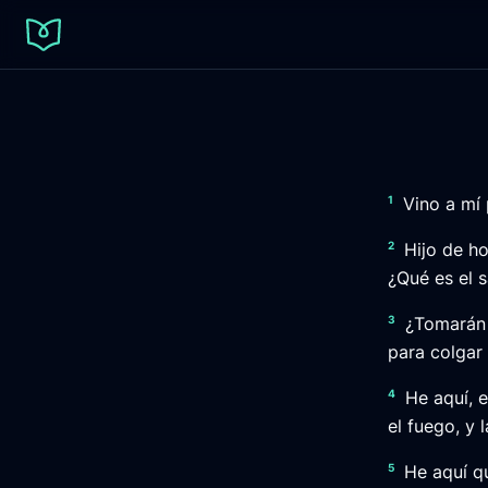
1
Vino a mí 
2
Hijo de h
¿Qué es el 
3
¿Tomarán 
para colgar 
4
He aquí, 
el fuego, y
5
He aquí q