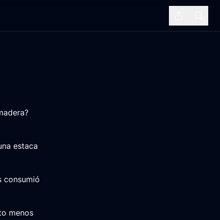
Share
Bookm
 madera?
una estaca
os consumió
nto menos