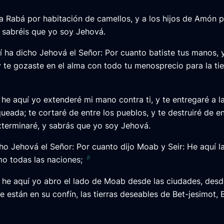
a Rabá por habitación de camellos, y a los hijos de Amón 
y sabréis que yo soy Jehová.
í ha dicho Jehová el Señor: Por cuanto batiste tus manos, 
y te gozaste en el alma con todo tu menosprecio para la tie
 he aquí yo extenderé mi mano contra ti, y te entregaré a l
ueada; te cortaré de entre los pueblos, y te destruiré de en
exterminaré, y sabrás que yo soy Jehová.
cho Jehová el Señor: Por cuanto dijo Moab y Seir: He aquí l
b
o todas las naciones;
, he aquí yo abro el lado de Moab desde las ciudades, desd
 están en su confín, las tierras deseables de Bet-jesimot,