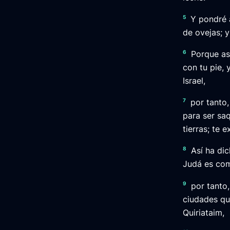
5
Y pondré 
de ovejas; 
6
Porque as
con tu pie, 
Israel,
7
por tanto,
para ser saq
tierras; te 
8
Así ha di
Judá es com
9
por tanto
ciudades que
Quiriataim,