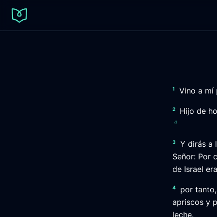
1
Vino a mí 
2
Hijo de ho
a
3
Y dirás a
Señor: Por c
de Israel er
4
por tanto,
apriscos y p
leche.