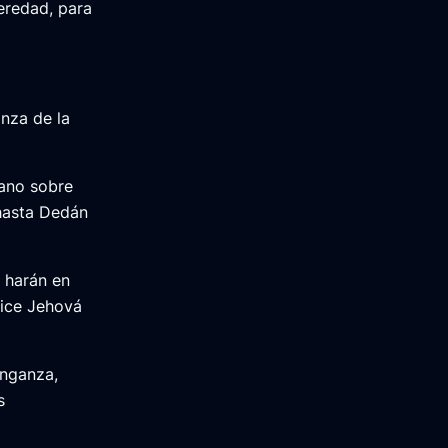
heredad, para
nza de la
mano sobre
 hasta Dedán
 harán en
dice Jehová
enganza,
s