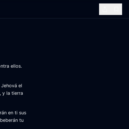
Share
Bookm
ntra ellos.
e Jehová el
y la tierra
rán en ti sus
 beberán tu