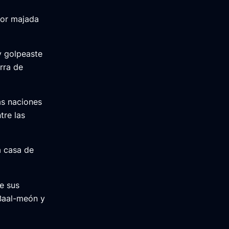
por majada
y golpeaste
rra de
as naciones
tre las
a casa de
e sus
 Baal-meón y