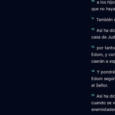
10
a los hij
que no haya
11
También e
12
Así ha di
casa de Jud
13
por tant
Edom, y cor
caerán a es
14
Y pondré
Edom según 
el Señor.
15
Así ha di
cuando se v
enemistades