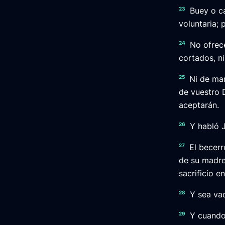
23
Buey o c
voluntaria;
24
No ofrec
cortados, ni
25
Ni de ma
de vuestro D
aceptarán.
26
Y habló 
27
El becerr
de su madre
sacrificio 
28
Y sea vac
29
Y cuando 