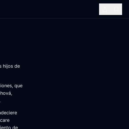
Share
Bookm
s hijos de
iones, que
ehová,
.
adeciere
ocare
iento de