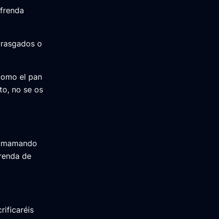
ofrenda
 rasgados o
como el pan
to, no se os
rá mamando
frenda de
.
rificaréis