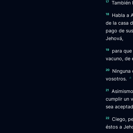
17
También 
18
Habla a A
de la casa d
pago de sus
Jehová,
19
para que
vacuno, de e
20
Ninguna 
a
vosotros.
21
Asimismo,
cumplir un 
sea aceptad
22
Ciego, pe
éstos a Jeho