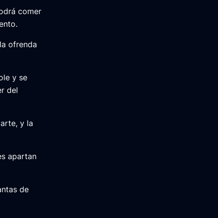
podrá comer
ento.
la ofrenda
ole y se
r del
arte, y la
les apartan
antas de