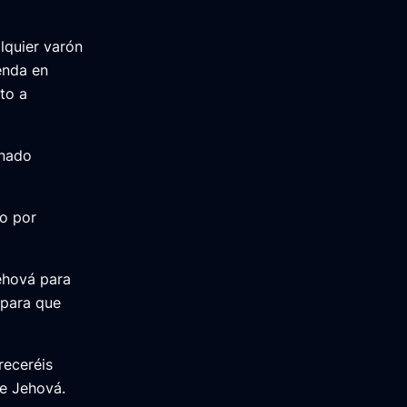
alquier varón
renda en
to a
anado
to por
ehová para
 para que
receréis
de Jehová.