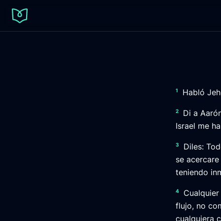
1
Habló Jeh
2
Di a Aarón
Israel me h
3
Diles: To
se acercare 
teniendo in
4
Cualquier
flujo, no co
cualquiera 