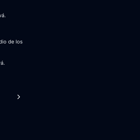
vá.
dio de los
á.