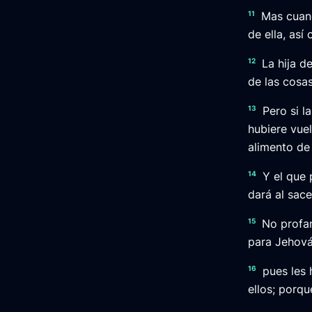
11
Mas cuand
de ella, as
12
La hija d
de las cosa
13
Pero si l
hubiere vue
alimento de
14
Y el que 
dará al sac
15
No profan
para Jehová
16
pues les 
ellos; porqu