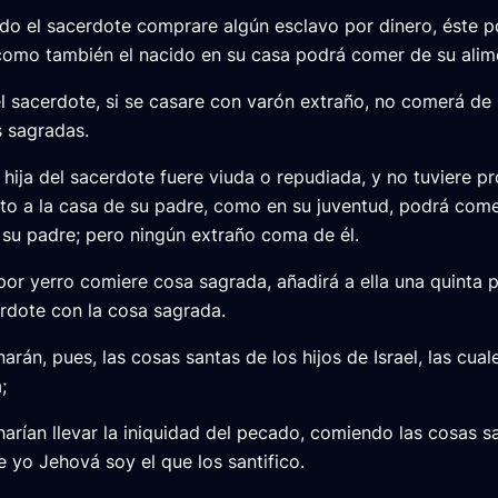
o el sacerdote comprare algún esclavo por dinero, éste 
í como también el nacido en su casa podrá comer de su alim
el sacerdote, si se casare con varón extraño, no comerá de 
s sagradas.
a hija del sacerdote fuere viuda o repudiada, y no tuviere pr
lto a la casa de su padre, como en su juventud, podrá come
 su padre; pero ningún extraño coma de él.
por yerro comiere cosa sagrada, añadirá a ella una quinta p
erdote con la cosa sagrada.
arán, pues, las cosas santas de los hijos de Israel, las cua
;
harían llevar la iniquidad del pecado, comiendo las cosas s
e yo Jehová soy el que los santifico.