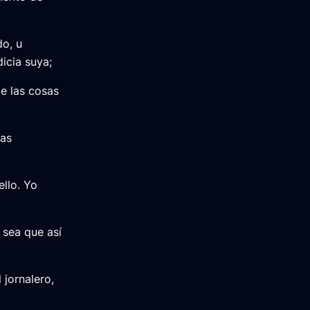
do, u
icia suya;
e las cosas
sas
llo. Yo
 sea que así
 jornalero,