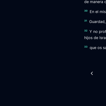
de manera q
30
En el mis
31
Guardad,
32
Y no pro
hijos de Isr
33
que os sa