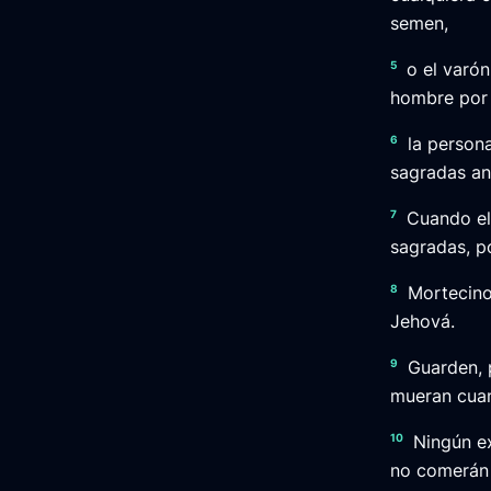
semen,
5
o el varón
hombre por 
6
la person
sagradas an
7
Cuando el
sagradas, p
8
Mortecino
Jehová.
9
Guarden, 
mueran cuan
10
Ningún ex
no comerán