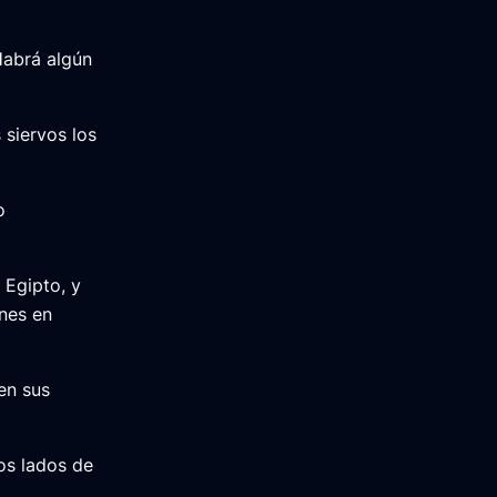
Habrá algún
 siervos los
o
 Egipto, y
nes en
en sus
os lados de