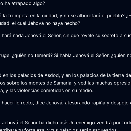
i no ha atrapado algo?
á la trompeta en la ciudad, y no se alborotará el pueblo? ¿
iudad, el cual Jehová no haya hecho?
hará nada Jehová el Señor, sin que revele su secreto a sus
 ruge, ¿quién no temerá? Si habla Jehová el Señor, ¿quién n
en los palacios de Asdod, y en los palacios de la tierra de
íos sobre los montes de Samaria, y ved las muchas opresio
a, y las violencias cometidas en su medio.
hacer lo recto, dice Jehová, atesorando rapiña y despojo 
, Jehová el Señor ha dicho así: Un enemigo vendrá por tod
 derribará tu fortaleza, y tus palacios serán saqueados.