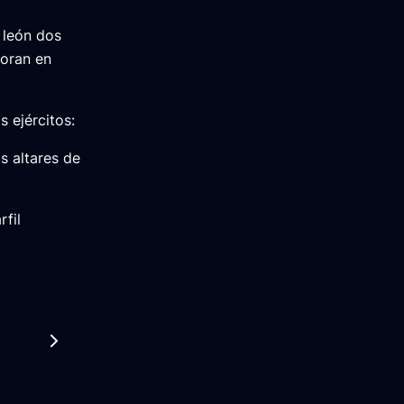
 león dos
moran en
s ejércitos:
os altares de
rfil