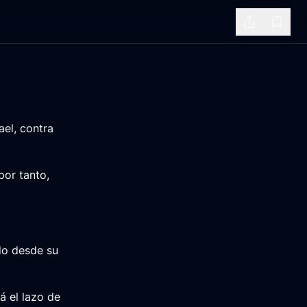
Share
Bookm
ael, contra
por tanto,
ido desde su
á el lazo de