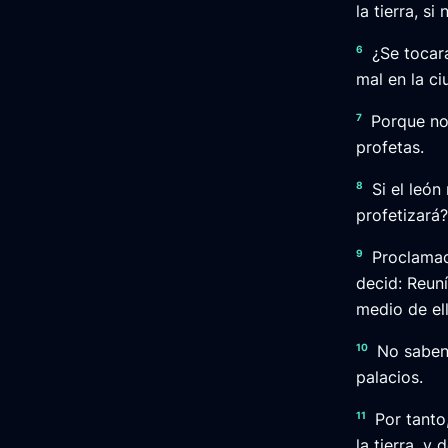
la tierra, s
6
¿Se tocar
mal en la c
7
Porque no 
profetas.
8
Si el león
profetizará?
9
Proclamad 
decid: Reun
medio de ell
10
No saben 
palacios.
11
Por tanto
la tierra, y