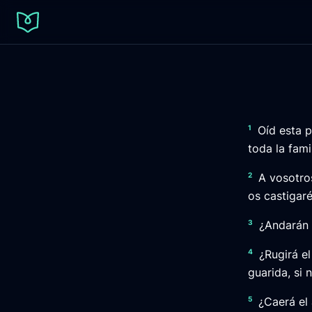
1
Oíd esta p
toda la fami
2
A vosotros
os castigar
3
¿Andarán 
4
¿Rugirá el
guarida, si 
5
¿Caerá el 