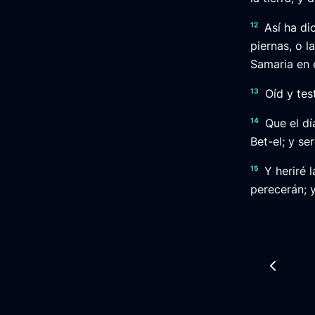
12
Así ha di
piernas, o l
Samaria en e
13
Oíd y tes
14
Que el dí
Bet-el; y se
15
Y heriré 
perecerán; 