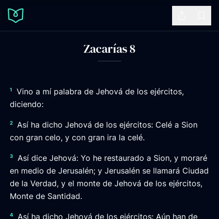
Share
Book
Zacarías 8
1
Vino a mí palabra de Jehová de los ejércitos,
diciendo:
2
Así ha dicho Jehová de los ejércitos: Celé a Sion
con gran celo, y con gran ira la celé.
3
Así dice Jehová: Yo he restaurado a Sion, y moraré
en medio de Jerusalén; y Jerusalén se llamará Ciudad
de la Verdad, y el monte de Jehová de los ejércitos,
Monte de Santidad.
4
Así ha dicho Jehová de los ejércitos: Aún han de