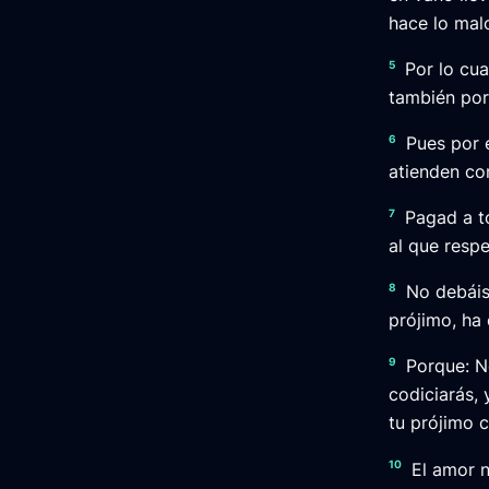
hace lo mal
5
Por lo cua
también por
6
Pues por 
atienden co
7
Pagad a to
al que respe
8
No debáis
prójimo, ha 
9
Porque: No
codiciarás,
tu prójimo 
10
El amor n