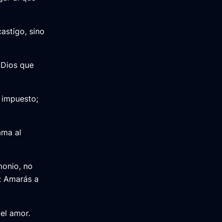
astigo, sino
 Dios que
, impuesto;
ama al
monio, no
: Amarás a
 el amor.