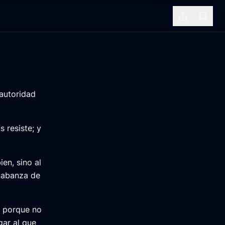
Share
Bookm
autoridad
 resiste; y
en, sino al
alabanza de
; porque no
gar al que