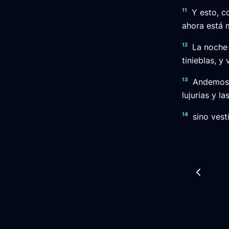
11
Y esto, c
ahora está 
12
La noche 
tinieblas, y
13
Andemos 
lujurias y l
14
sino vest