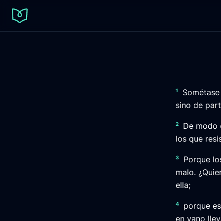
1
Sométase 
sino de part
2
De modo qu
los que res
3
Porque los
malo. ¿Quie
ella;
4
porque es
en vano llev