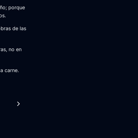
eño; porque
os.
bras de las
as, no en
la carne.