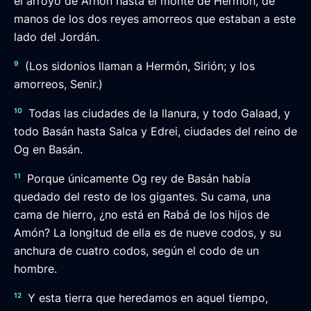
el arroyo de Arnón hasta el monte de Hermón, de
manos de los dos reyes amorreos que estaban a este
lado del Jordán.
9
(Los sidonios llaman a Hermón, Sirión; y los
amorreos, Senir.)
10
Todas las ciudades de la llanura, y todo Galaad, y
todo Basán hasta Salca y Edrei, ciudades del reino de
Og en Basán.
11
Porque únicamente Og rey de Basán había
quedado del resto de los gigantes. Su cama, una
cama de hierro, ¿no está en Rabá de los hijos de
Amón? La longitud de ella es de nueve codos, y su
anchura de cuatro codos, según el codo de un
hombre.
12
Y esta tierra que heredamos en aquel tiempo,