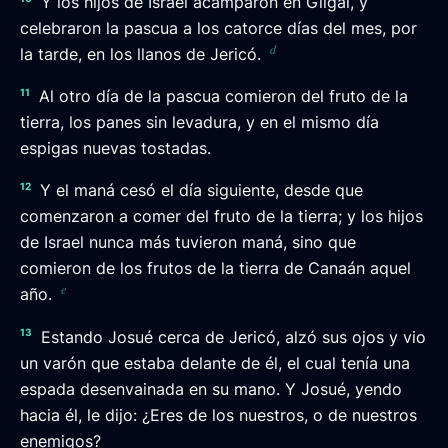
Y los hijos de Israel acamparon en Gilgal, y
celebraron la pascua a los catorce días del mes, por
d
la tarde, en los llanos de Jericó.
11
Al otro día de la pascua comieron del fruto de la
tierra, los panes sin levadura, y en el mismo día
espigas nuevas tostadas.
12
Y el maná cesó el día siguiente, desde que
comenzaron a comer del fruto de la tierra; y los hijos
de Israel nunca más tuvieron maná, sino que
comieron de los frutos de la tierra de Canaán aquel
e
año.
13
Estando Josué cerca de Jericó, alzó sus ojos y vio
un varón que estaba delante de él, el cual tenía una
espada desenvainada en su mano. Y Josué, yendo
hacia él, le dijo: ¿Eres de los nuestros, o de nuestros
enemigos?