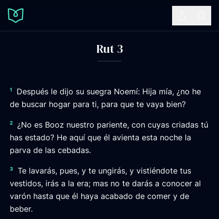
Share
Book
Rut 3
1
Después le dijo su suegra Noemí: Hija mía, ¿no he
de buscar hogar para ti, para que te vaya bien?
2
¿No es Booz nuestro pariente, con cuyas criadas tú
has estado? He aquí que él avienta esta noche la
parva de las cebadas.
3
Te lavarás, pues, y te ungirás, y vistiéndote tus
vestidos, irás a la era; mas no te darás a conocer al
varón hasta que él haya acabado de comer y de
beber.